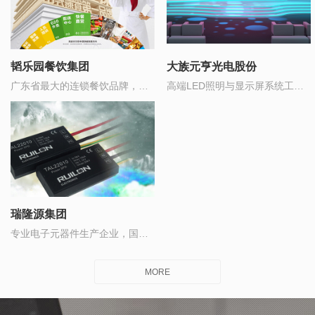
韬乐园餐饮集团
大族元亨光电股份
广东省最大的连锁餐饮品牌，董
高端LED照明与显示屏系统工程
事长“孙亚富”2018年入选广东省
解决方案提供商
十大青年企业家
瑞隆源集团
专业电子元器件生产企业，国产
品牌前5强
MORE