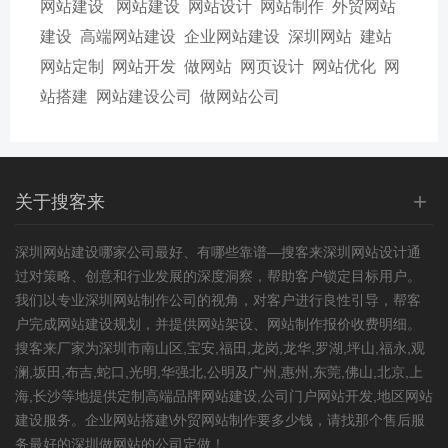
网站建设
网站建设
网站设计
网站制作
外贸网站
建设
高端网站建设
企业网站建设
深圳网站
建站
网站定制
网站开发
做网站
网页设计
网站优化
网
站搭建
网站建设公司
做网站公司
+
关于搜客来
深圳网站建设
哪家公司最好、有哪些靠谱—搜客来深圳网站设计通
过对策略、创意和行业发展的深度洞察，帮助客户锁定目标用户。
我们以专业深圳网站制作公司的视角，对客户进行良性引导，帮客
户完成网站建设规划，并提供网站架设、网站制作报价收费明细。
搜客来厂家为深圳市南山区,宝安,福田,龙岗,龙华,罗湖,坪山,福永,观
澜,坂田,布吉,蛇口,光明,华强北,公明及广州,惠州,东莞,佛山,北京,上
海,长沙等地提供定制高端品牌网站建设,公司门户网站开发,
地区网站
建设
服务。企业网站搭建\外贸网站制作要多少钱，请找那个售后服
务最好的深圳做网站的公司定做！