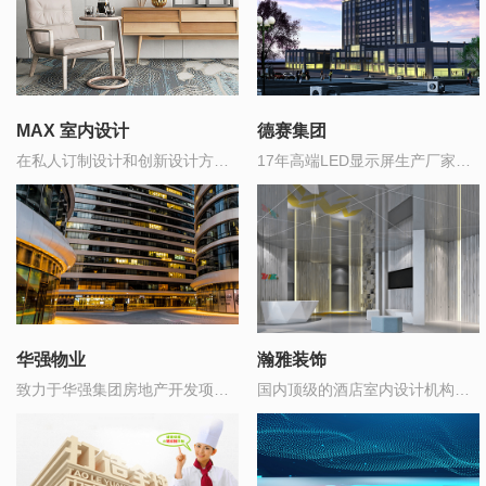
MAX 室内设计
德赛集团
在私人订制设计和创新设计方面
17年高端LED显示屏生产厂家，
领先于室内设计行业
中国制造500强企业
华强物业
瀚雅装饰
致力于华强集团房地产开发项目
国内顶级的酒店室内设计机构之
的全委托物业管理
一