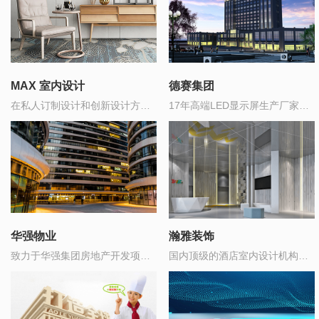
MAX 室内设计
德赛集团
在私人订制设计和创新设计方面
17年高端LED显示屏生产厂家，
领先于室内设计行业
中国制造500强企业
华强物业
瀚雅装饰
致力于华强集团房地产开发项目
国内顶级的酒店室内设计机构之
的全委托物业管理
一