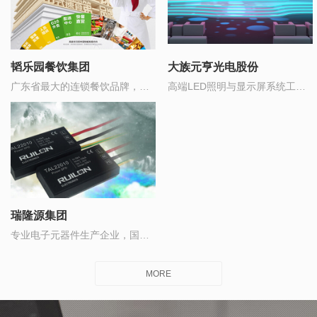
韬乐园餐饮集团
大族元亨光电股份
广东省最大的连锁餐饮品牌，董
高端LED照明与显示屏系统工程
事长“孙亚富”2018年入选广东省
解决方案提供商
十大青年企业家
瑞隆源集团
专业电子元器件生产企业，国产
品牌前5强
MORE