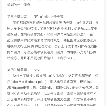
规划的一个卖点。
第三关键因素——便利的图片上传更替
咱们都知道图片是网站进步转化率的关键，而企业方或小卖
家大多不会网站技能，简略的FTP并 不便利，仍是后台上传更
受欢迎，在网站操作方面不能把用户与网站规划师混为一谈，
必定要以用户的才能来考虑网站规划，并且图片应该能够选用
替换和另行上传 两种处理方法，另行上传需求做到保存先后的
两个图片，今后还能够恢复运用旧图片，而替换不光可削减网
站程序，并且不用更改图片路径，有利于SEO。
第四关键因素——SEO
做好文字链接，做好图片的ALT标签，做好面包屑导航、标
题(title)与描述(description)、拒绝非有必要弹窗、根绝flash、
JS与frame框架，选用CSS+div，精简代码，删去无效代码，关
键词页面主动生成功能，以及开设论坛，论坛不光能够留存和
活泼用户添加复购，并且能够提高SEO效果，但要留意不是什
么行业都合适开设论坛，比如户外装备电商网站与垂钓装备电