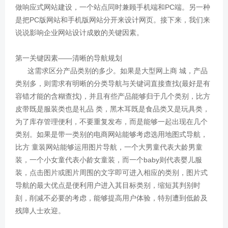
做响应式网站建设，一个站点同时兼顾手机端和PC端。另一种
是把PC版网站和手机版网站分开来设计网页。接下来，我们来
说说影响企业网站设计成败的关键因素。
第一关键因素——清晰的导航规划
这需求区分产品类别的多少。如果是大型网上商 城，产品
类别多，则需求有明晰的分类导航与关键词直接查找(最好是有
容错才能的含糊查找)，并且有些产品能够归于几个类别，比方
皮带既是服装类也是礼品 类，黑木耳既是食品类又是玩具类，
为了库存管理便利，不要重复发布，而是能够一起出现在几个
类别。如果是带一类别的电商网站能够考虑选用地图式导航，
比方 童装网站能够运用图片导航，一个大男童代表大龄男童
装，一个小女童代表小龄女童装，而一个baby则代表婴儿服
装，点击图片或图片周围的文字即可进入相应的类别，图片式
导航的最大优点是便利用户进入其目标类别，缩短其判别时
刻，削减不必要的考虑，能够提高用户体验，特别遭到低龄及
残障人士欢迎。