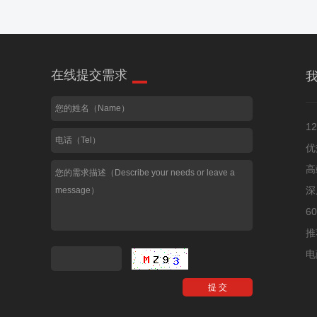
在线提交需求
1
优
高
深
6
推
电