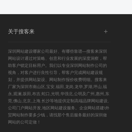
+
关于搜客来
深圳网站建设
哪家公司最好、有哪些靠谱—搜客来深圳
网站设计通过对策略、创意和行业发展的深度洞察，帮
助客户锁定目标用户。我们以专业深圳网站制作公司的
视角，对客户进行良性引导，帮客户完成网站建设规
划，并提供网站架设、网站制作报价收费明细。搜客来
厂家为深圳市南山区,宝安,福田,龙岗,龙华,罗湖,坪山,福
永,观澜,坂田,布吉,蛇口,光明,华强北,公明及广州,惠州,东
莞,佛山,北京,上海,长沙等地提供定制高端品牌网站建设,
公司门户网站开发,
地区网站建设
服务。企业网站搭建\外
贸网站制作要多少钱，请找那个售后服务最好的深圳做
网站的公司定做！