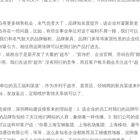
有更多销售机会，名气也变大了，品牌知名度提升；该企业对凝聚新老
会存在一些问题，比如，有些企事业单位对这个福利不屑一顾，我们可以
. 我们和名气较大的品牌橱柜、品牌家具、品牌门床等等家居性质的企业结
更有吸引力。相信用这两张牌可以把我们的产品打进去。
就相当于是新开发了大量的“超市” ，“宣传栏、企业官网、劳动合同”都
用。我们在这些“超市” 没有同行的竞争，而且客户每天都会关注这个“超
位的员工福利渠道”，作为并列于超市、直营店、经销商的新兴渠道来
触，发放返点，定期维护客情关系就可以了。
得，深圳网站建设搜客来的理由是：1. 该企业的员工对我们的品牌印
的品牌告知给了关注他们网站的人群，象病毒一样传播。3. 我们公司的促
可以这样对客户说：“你看上海宝钢集团、上海机场集团、上海移动、蒙牛
动通信有限公司，等等，这么多知名企业都推荐员工铺傲胜地板，说明傲