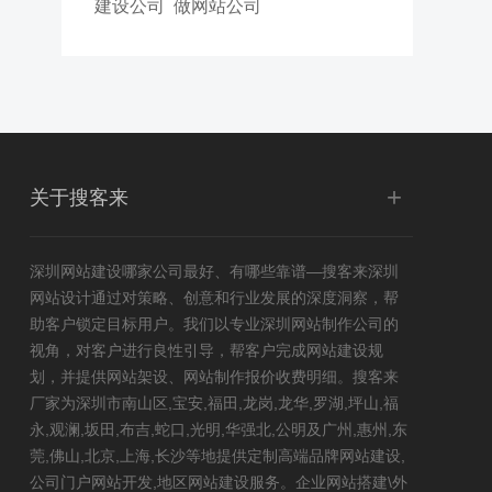
建设公司
做网站公司
+
关于搜客来
深圳网站建设
哪家公司最好、有哪些靠谱—搜客来深圳
网站设计通过对策略、创意和行业发展的深度洞察，帮
助客户锁定目标用户。我们以专业深圳网站制作公司的
视角，对客户进行良性引导，帮客户完成网站建设规
划，并提供网站架设、网站制作报价收费明细。搜客来
厂家为深圳市南山区,宝安,福田,龙岗,龙华,罗湖,坪山,福
永,观澜,坂田,布吉,蛇口,光明,华强北,公明及广州,惠州,东
莞,佛山,北京,上海,长沙等地提供定制高端品牌网站建设,
公司门户网站开发,
地区网站建设
服务。企业网站搭建\外