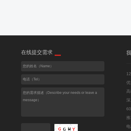
在线提交需求
1
优
高
深
6
推
电