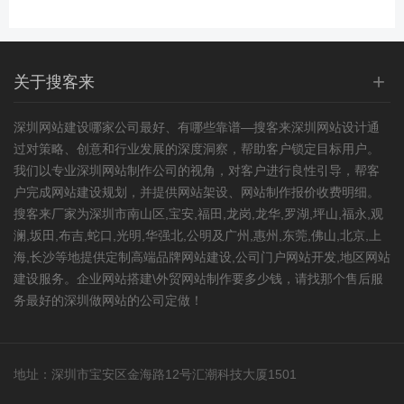
+
关于搜客来
深圳网站建设
哪家公司最好、有哪些靠谱—搜客来深圳网站设计通
过对策略、创意和行业发展的深度洞察，帮助客户锁定目标用户。
我们以专业深圳网站制作公司的视角，对客户进行良性引导，帮客
户完成网站建设规划，并提供网站架设、网站制作报价收费明细。
搜客来厂家为深圳市南山区,宝安,福田,龙岗,龙华,罗湖,坪山,福永,观
澜,坂田,布吉,蛇口,光明,华强北,公明及广州,惠州,东莞,佛山,北京,上
海,长沙等地提供定制高端品牌网站建设,公司门户网站开发,
地区网站
建设
服务。企业网站搭建\外贸网站制作要多少钱，请找那个售后服
务最好的深圳做网站的公司定做！
地址：深圳市宝安区金海路12号汇潮科技大厦1501