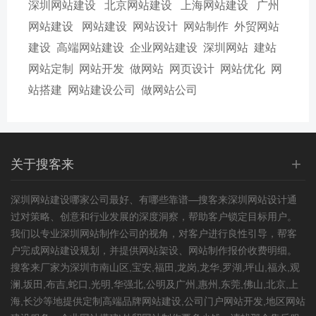
深圳网站建设
北京网站建设
上海网站建设
广州
网站建设
网站建设
网站设计
网站制作
外贸网站
建设
高端网站建设
企业网站建设
深圳网站
建站
网站定制
网站开发
做网站
网页设计
网站优化
网
站搭建
网站建设公司
做网站公司
+
关于搜客来
深圳网站建设
哪家公司最好、有哪些靠谱—搜客来深圳网站设计通
过对策略、创意和行业发展的深度洞察，帮助客户锁定目标用户。
我们以专业深圳网站制作公司的视角，对客户进行良性引导，帮客
户完成网站建设规划，并提供网站架设、网站制作报价收费明细。
搜客来厂家为深圳市南山区,宝安,福田,龙岗,龙华,罗湖,坪山,福永,观
澜,坂田,布吉,蛇口,光明,华强北,公明及广州,惠州,东莞,佛山,北京,上
海,长沙等地提供定制高端品牌网站建设,公司门户网站开发,
地区网站