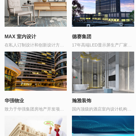
MAX 室内设计
德赛集团
在私人订制设计和创新设计方面
17年高端LED显示屏生产厂家，
领先于室内设计行业
中国制造500强企业
华强物业
瀚雅装饰
致力于华强集团房地产开发项目
国内顶级的酒店室内设计机构之
的全委托物业管理
一