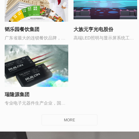
韬乐园餐饮集团
大族元亨光电股份
广东省最大的连锁餐饮品牌，董
高端LED照明与显示屏系统工程
事长“孙亚富”2018年入选广东省
解决方案提供商
十大青年企业家
瑞隆源集团
专业电子元器件生产企业，国产
品牌前5强
MORE