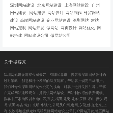
深圳网站建设
北京网站建设
上海网站建设
广州
网站建设
网站建设
网站设计
网站制作
外贸网站
建设
高端网站建设
企业网站建设
深圳网站
建站
网站定制
网站开发
做网站
网页设计
网站优化
网
站搭建
网站建设公司
做网站公司
+
关于搜客来
深圳网站建设
哪家公司最好、有哪些靠谱—搜客来深圳网站设计通
过对策略、创意和行业发展的深度洞察，帮助客户锁定目标用户。
我们以专业深圳网站制作公司的视角，对客户进行良性引导，帮客
户完成网站建设规划，并提供网站架设、网站制作报价收费明细。
搜客来厂家为深圳市南山区,宝安,福田,龙岗,龙华,罗湖,坪山,福永,观
澜,坂田,布吉,蛇口,光明,华强北,公明及广州,惠州,东莞,佛山,北京,上
海,长沙等地提供定制高端品牌网站建设,公司门户网站开发,
地区网站