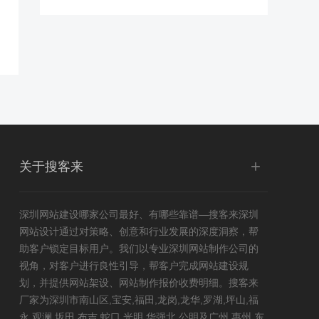
+
关于搜客来
深圳网站建设
哪家公司最好、有哪些靠谱—搜客来深圳
网站设计通过对策略、创意和行业发展的深度洞察，帮
助客户锁定目标用户。我们以专业深圳网站制作公司的
视角，对客户进行良性引导，帮客户完成网站建设规
划，并提供网站架设、网站制作报价收费明细。搜客来
厂家为深圳市南山区,宝安,福田,龙岗,龙华,罗湖,坪山,福
永,观澜,坂田,布吉,蛇口,光明,华强北,公明及广州,惠州,东