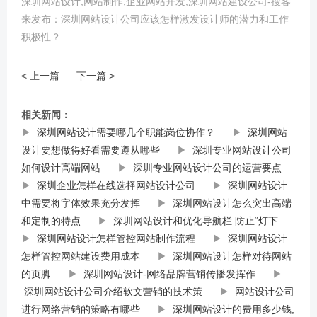
深圳网站设计,网站制作,企业网站开发,深圳网站建设公司-搜客
来发布：深圳网站设计公司应该怎样激发设计师的潜力和工作
积极性？
< 上一篇
下一篇 >
相关新闻：
▶
深圳网站设计需要哪几个职能岗位协作？
▶
深圳网站
设计要想做得好看需要遵从哪些
▶
深圳专业网站设计公司
如何设计高端网站
▶
深圳专业网站设计公司的运营要点
▶
深圳企业怎样在线选择网站设计公司
▶
深圳网站设计
中需要将字体效果充分发挥
▶
深圳网站设计怎么突出高端
和定制的特点
▶
深圳网站设计和优化导航栏 防止“灯下
▶
深圳网站设计怎样管控网站制作流程
▶
深圳网站设计
怎样管控网站建设费用成本
▶
深圳网站设计怎样对待网站
的页脚
▶
深圳网站设计-网络品牌营销传播发挥作
▶
深圳网站设计公司介绍软文营销的技术策
▶
网站设计公司
进行网络营销的策略有哪些
▶
深圳网站设计的费用多少钱,