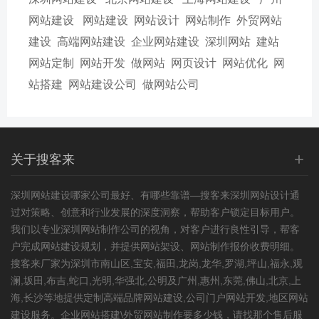
网站建设
网站建设
网站设计
网站制作
外贸网站
建设
高端网站建设
企业网站建设
深圳网站
建站
网站定制
网站开发
做网站
网页设计
网站优化
网
站搭建
网站建设公司
做网站公司
+
关于搜客来
深圳网站建设
哪家公司最好、有哪些靠谱—搜客来深圳网站设计通
过对策略、创意和行业发展的深度洞察，帮助客户锁定目标用户。
我们以专业深圳网站制作公司的视角，对客户进行良性引导，帮客
户完成网站建设规划，并提供网站架设、网站制作报价收费明细。
搜客来厂家为深圳市南山区,宝安,福田,龙岗,龙华,罗湖,坪山,福永,观
澜,坂田,布吉,蛇口,光明,华强北,公明及广州,惠州,东莞,佛山,北京,上
海,长沙等地提供定制高端品牌网站建设,公司门户网站开发,
地区网站
建设
服务。企业网站搭建\外贸网站制作要多少钱，请找那个售后服